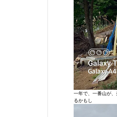
一年で、一番山が、
るかもし